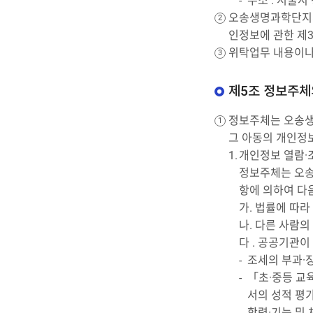
주소 : 서울시
오송생명과학단지지
인정보에 관한 제3
위탁업무 내용이나
제5조 정보주체
정보주체는 오송생
그 아동의 개인정보
개인정보 열람·
정보주체는 오송
항에 의하여 다
가. 법률에 따
나. 다른 사람
다 . 공공기관
조세의 부과·
「초·중등 교
서의 성적 평
학력·기능 및 