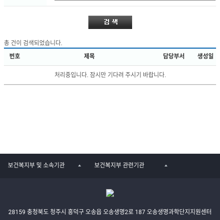
총
건이 검색되었습니다.
번호
제목
담당부서
생성일
처리중입니다. 잠시만 기다려 주시기 바랍니다.
목
목
보건복지부 및 소속기관
보건복지부 관련기관
록
록
28159 충청북도 청주시 흥덕구 오송읍 오송생명2로 187 오송생명과학단지지원센터
열
열