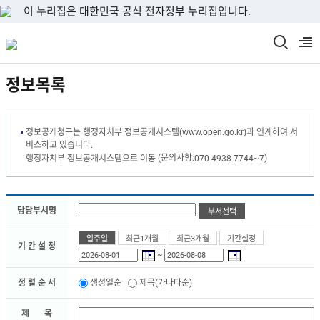
이 누리집은 대한민국 공식 전자정부 누리집입니다.
검
열
색
기
정보목록
창
열
기
정보공개청구는 행정자치부 정보공개시스템(www.open.go.kr)과 연계하여 서
비스하고 있습니다.
(문의사항:
)
행정자치부 정보공개시스템으로 이동
070-4938-7744~7
담당부서명
선
일주일
최근1개월
최근3개월
기간설정
기 간 설 정
택
~
됨
정 렬 순 서
생성일순
제목(가나다순)
제 목