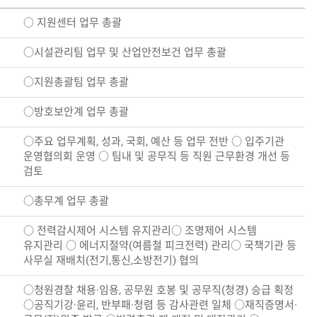
○ 지원센터 업무 총괄
○시설관리팀 업무 및 산업안전보건 업무 총괄
○지원총괄팀 업무 총괄
○방호보안계 업무 총괄
○주요 업무계획, 성과, 국회, 예산 등 업무 전반 ○ 입주기관
운영협의회 운영 ○ 팀내 및 공무직 등 직원 근무환경 개선 등
검토
○총무계 업무 총괄
○ 전력감시제어 시스템 유지관리○ 조명제어 시스템
유지관리 ○ 에너지절약(여름철 피크전력) 관리○ 국책기관 등
사무실 재배치(전기,통신,소방전기) 협의
○청원경찰 채용·임용, 공무원 호봉 및 공무직(청경) 승급 획정
○공직기강·윤리, 반부패·청렴 등 감사관련 일체 ○재직증명서·