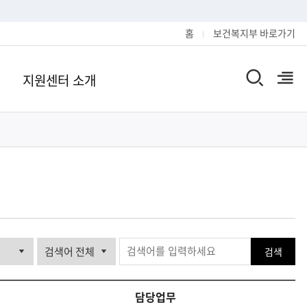
홈
보건복지부 바로가기
지원센터 소개
검
열
색
기
창
열
기
검색
담당업무