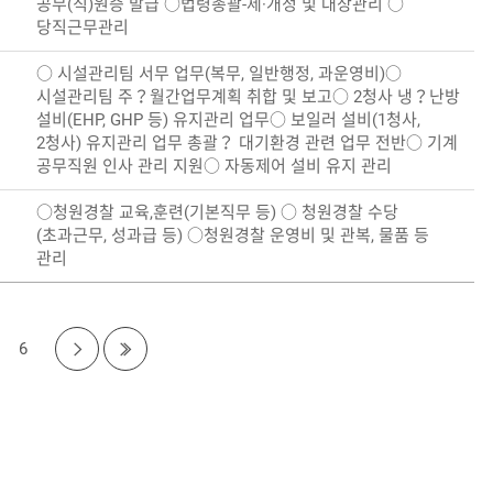
공무(직)원증 발급 ○법령총괄-제·개정 및 대장관리 ○
당직근무관리
○ 시설관리팀 서무 업무(복무, 일반행정, 과운영비)○
시설관리팀 주？월간업무계획 취합 및 보고○ 2청사 냉？난방
설비(EHP, GHP 등) 유지관리 업무○ 보일러 설비(1청사,
2청사) 유지관리 업무 총괄？ 대기환경 관련 업무 전반○ 기계
공무직원 인사 관리 지원○ 자동제어 설비 유지 관리
○청원경찰 교육,훈련(기본직무 등) ○ 청원경찰 수당
(초과근무, 성과급 등) ○청원경찰 운영비 및 관복, 물품 등
관리
6
다음
페이
지로