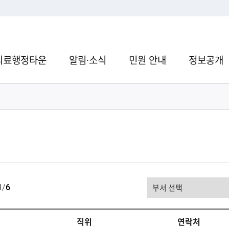
의료행정타운
알림·소식
민원 안내
정보공개
직
1
/
6
원
직위
연락처
검