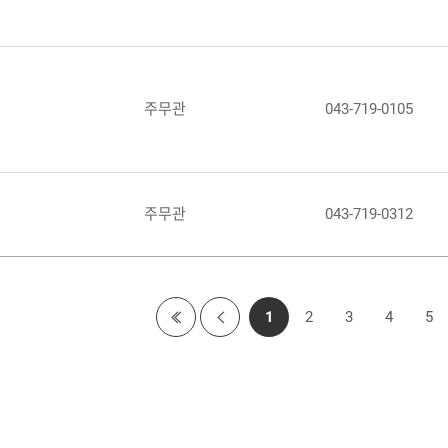
주무관
043-719-0105
주무관
043-719-0312
현
1
2
3
4
5
이전
재
페이
페
지로
이